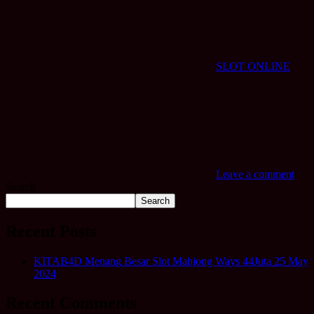
SLOT ONLINE
Leave a comment
Search
Search
Recent Posts
KITAB4D Menang Besar Slot Mahjong Ways 44Juta 25 May
2024
Recent Comments