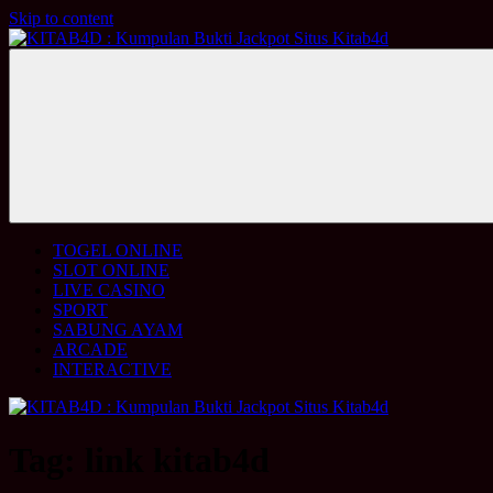
Skip to content
KITAB4D
Kitab4d
:
adalah
Kumpulan
salah
Bukti
satu
Jackpot
situs
Situs
bandar
Kitab4d
toto
togel
terpercaya
TOGEL ONLINE
SLOT ONLINE
LIVE CASINO
SPORT
SABUNG AYAM
ARCADE
INTERACTIVE
Tag:
link kitab4d