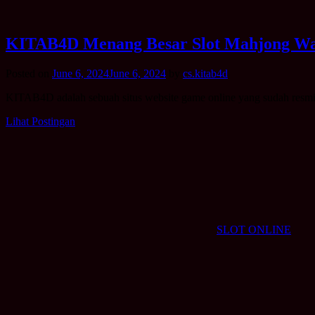
KITAB4D Menang Besar Slot Mahjong Wa
Posted on
June 6, 2024
June 6, 2024
by
cs.kitab4d
KITAB4D adalah sebuah situs website game online yang sudah resmi a
Lihat Postingan
SLOT ONLINE