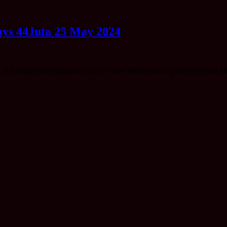
ys 44Juta 25 May 2024
nti legal para penggamar game online merasa senang ada nya situs ki