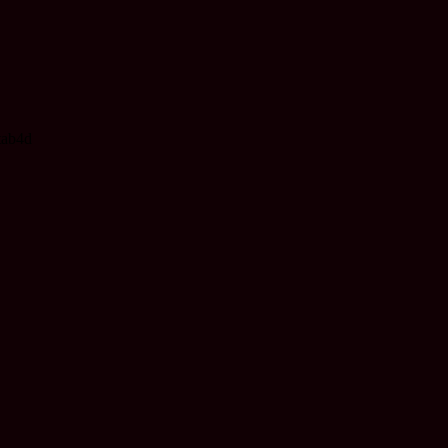
tab4d